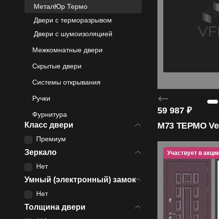
МеталЮр Термо
4.99
Двери с терморазрывом
Средняя оценка на Яндекс Картах
Двери с шумоизоляцией
Межкомнатные двери
Скрытые двери
20+
Системы открывания
Лет бренду
Ручки
59 987
₽
Фурнитура
Класс двери
M73 ТЕРМО Vel
1200
Премиум
Моделей дверей
Зеркало
Участвует в акци
Нет
Умный (электронный) замок
Нет
Толщина двери