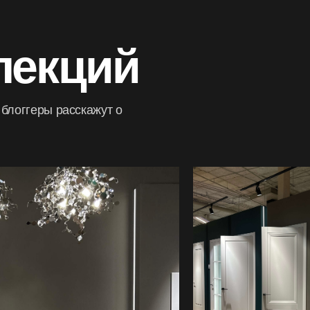
зам. Б/Глаз Б/Ноч. сн.Ко
вн.Кор.Че�
лекций
блоггеры расскажут о