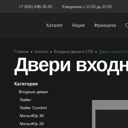
+7 (932) 698-35-55
Ежедневно с 11:00 до 21:00
Каталог
Акции
Франшиза
Г
Межкомнатные двери
Главная
Каталог
Входные двери в СПБ
Двери входные
Входные двери
Двери вход
Скрытые двери
Системы открывания
Категория
Входные двери
Ручки
Staller
Фурнитура
Staller Comfort
МеталЮр 3K
МеталЮр 2K