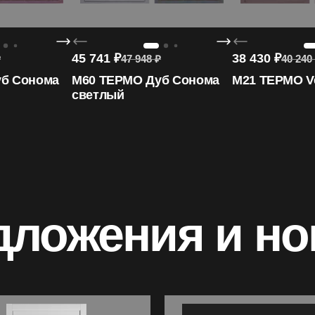
45 741
₽
38 430
₽
₽
47 948
₽
40 240
б Сонома
M60 ТЕРМО Дуб Сонома
M21 ТЕРМО Ve
светлый
дложения и но