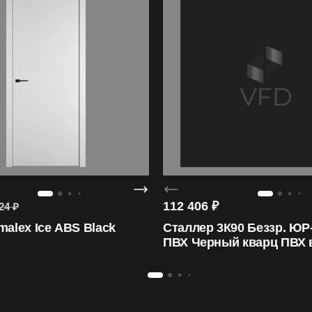
112 406
₽
24
₽
malex Ice ABS Black
Сталлер 3К90 Беззр. ЮР
ПВХ Черный кварц ПВХ 
сн.ZB Белый/ЮР-42 16м
Белый вы-т 60 верх вы-т
вы-т 60 справа ПВХ Эл. 
нижн.зам.Эл. зам. Fuaro 