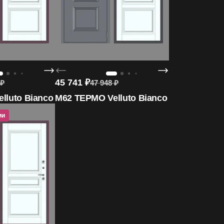
45 741
₽
₽
47 948
₽
lluto Bianco
M62 ТЕРМО Velluto Bianco
ии
 акции
ет в акции
Участвует в акции
Участвует в акции
Участв