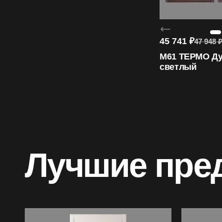
45 741
₽
47 948
M61 ТЕРМО Ду
светлый
Лучшие пре