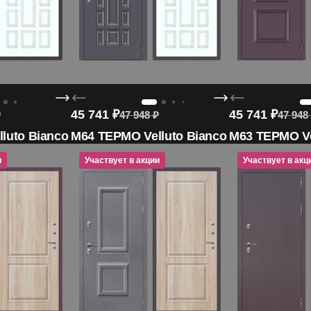
45 741
₽
45 741
₽
₽
47 948
₽
47 948
luto Bianco
M64 ТЕРМО Velluto Bianco
M63 ТЕРМО Ve
и
Участвует в акции
Участвует в акции
Участвует в акц
Участвует в
Участву