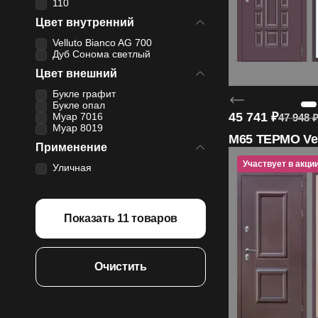
110
Цвет внутренний
Velluto Bianco AG 700
Дуб Сонома светлый
Цвет внешний
Букле графит
Букле опал
45 741
₽
Муар 7016
47 948
Муар 8019
M65 ТЕРМО Vel
Применение
Участвует в акци
Уличная
Показать
11
товаров
Очистить