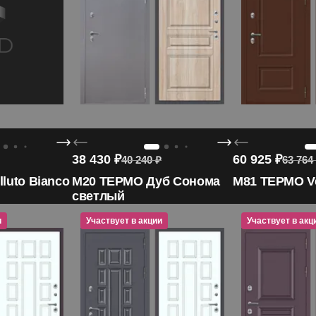
38 430
₽
60 925
₽
40 240
₽
63 764
luto Bianco
M20 ТЕРМО Дуб Сонома
M81 ТЕРМО Ve
светлый
и
Участвует в акции
Участвует в акции
Участвует в акц
Участвует в
Участву