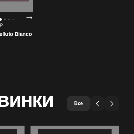
₽
lluto Bianco
винки
Все