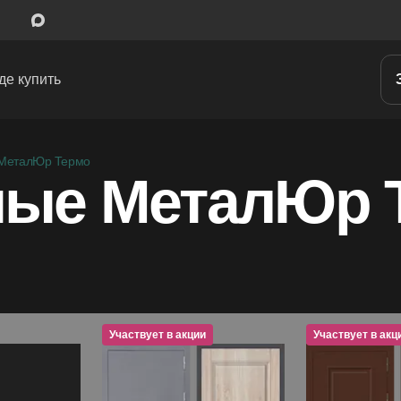
де купить
Межкомнатные двери
 МеталЮр Термо
ные МеталЮр
Входные двери
Скрытые двери
Системы открывания
Ручки
Участвует в акции
Участвует в акц
Участвует в
Фурнитура