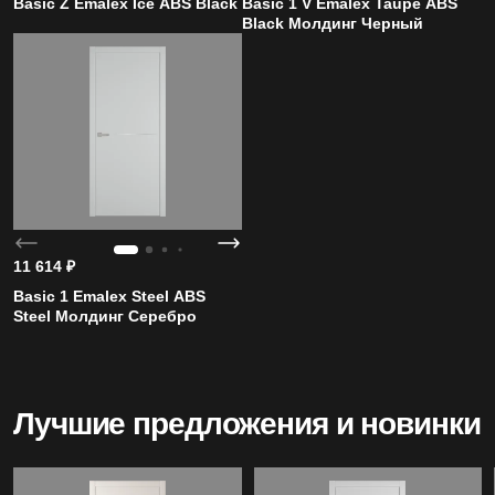
Basic Z Emalex Ice ABS Black
Basic 1 V Emalex Taupe ABS
Black Молдинг Черный
4.99
Средняя оценка на Яндекс Картах
20+
Лет бренду
11 614
₽
Basic 1 Emalex Steel ABS
1200
Steel Молдинг Серебро
Моделей дверей
Лучшие предложения и новинки