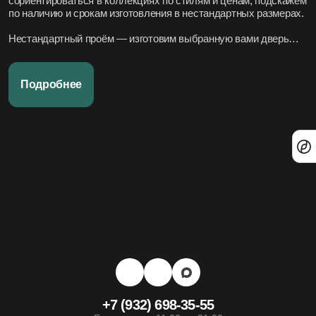
сориентироваться в коллекциях по стилям и ценам, подскажем
по наличию и срокам изготовления в нестандартных размерах.
Нестандартный проём — изготовим выбранную вами дверь
под нужный размер.
Нужно вписать в конкретный стиль интерьера — подберём
Подробнее
подходящие модели по дизайн-проекту или по фото.
Переживаете за установку – организуем всё под ключ:
аккуратно и профессионально, сроки фиксируем в договоре.
Хотите, чтобы всё было легко и просто — наши дружелюбные
менеджеры всегда на связи. Вся переписка чётко фиксируется
в системе, поэтому мы всегда в курсе того, что вы обсуждали и
на чём остановились.
+7 (932) 698-35-55