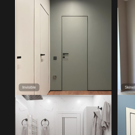
Invisible
Skine