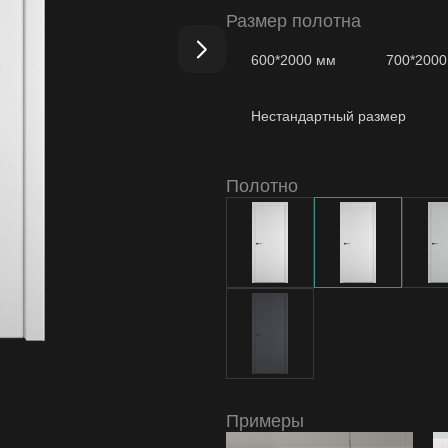
Basic Z 800*2000 Emalex Ice ABS 
Размер полотна
Коробка Modern т/скопич. Emalex 
600*2000 мм
700*200
Наличник т/скопич. Emalex Ice
2.
Нестандартный размер
Полотно
Примеры