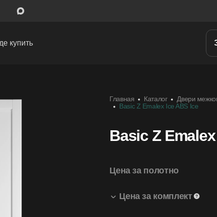
де купить
Межкомнатные двери
Главная
Каталог
Двери межко
Входные двери
Basic Z Emalex Ice ABS Ice
Скрытые двери
Basic Z Emalex
Системы открывания
Ручки
Цена за полотно
Фурнитура
Цена за комплект