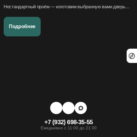
Нестандартный проём — изготовим выбранную вами дверь
под нужный размер.
Нужно вписать в конкретный стиль интерьера — подберём
Подробнее
подходящие модели по дизайн-проекту или по фото.
Переживаете за установку – организуем всё под ключ:
аккуратно и профессионально, сроки фиксируем в договоре.
Хотите, чтобы всё было легко и просто — наши дружелюбные
менеджеры всегда на связи. Вся переписка чётко фиксируется
в системе, поэтому мы всегда в курсе того, что вы обсуждали и
на чём остановились.
+7 (932) 698-35-55
Ежедневно с 11:00 до 21:00