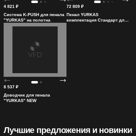
4 821
₽
72 809
₽
4.99
Система K-PUSH для пенала
Пенал YURKAS
Средняя оценка на Яндекс Картах
"YURKAS" на полотна
комплектация Стандарт для
полотна Серый NEW
20+
Лет бренду
1200
8 537
₽
Моделей дверей
Доводчик для пенала
"YURKAS" NEW
Лучшие предложения и новинки