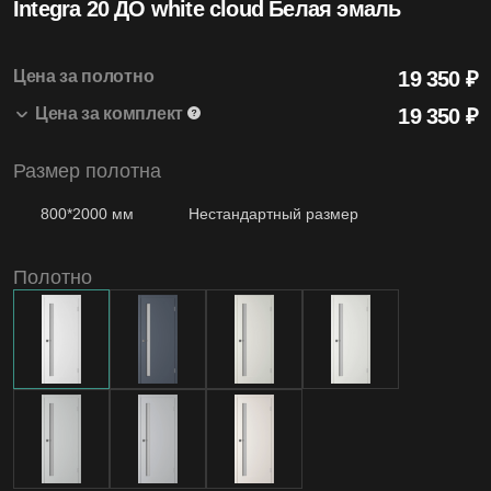
Integra 20 ДО white cloud Белая эмаль
4.99
Средняя оценка на Яндекс Картах
Цена за полотно
19 350 ₽
Цена за комплект
19 350
₽
20+
Размер полотна
Integra 20 ДО white cloud 800*2000 Белая
19 350 ₽
1 шт.
Лет бренду
эмаль
800*2000 мм
Нестандартный размер
Полотно
1200
Моделей дверей