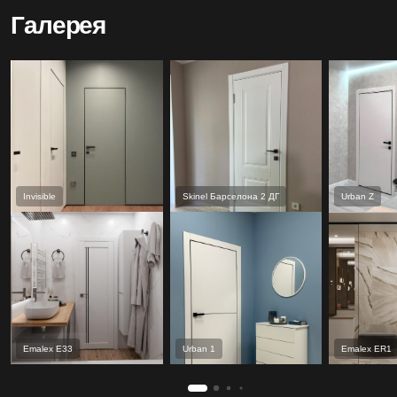
Галерея
Invisible
Skinel Барселона 2 ДГ
Urban Z
Emalex Е33
Urban 1
Emalex ER1