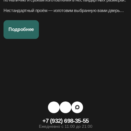
Нестандартный проём — изготовим выбранную вами дверь
под нужный размер.
Нужно вписать в конкретный стиль интерьера — подберём
Подробнее
подходящие модели по дизайн-проекту или по фото.
Переживаете за установку – организуем всё под ключ:
аккуратно и профессионально, сроки фиксируем в договоре.
Хотите, чтобы всё было легко и просто — наши дружелюбные
менеджеры всегда на связи. Вся переписка чётко фиксируется
в системе, поэтому мы всегда в курсе того, что вы обсуждали и
на чём остановились.
+7 (932) 698-35-55
Ежедневно с 11:00 до 21:00