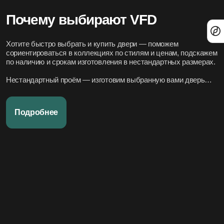
Почему выбирают VFD
Хотите быстро выбрать и купить двери — поможем
сориентироваться в коллекциях по стилям и ценам, подскажем
по наличию и срокам изготовления в нестандартных размерах.
Нестандартный проём — изготовим выбранную вами дверь
под нужный размер.
Нужно вписать в конкретный стиль интерьера — подберём
Подробнее
подходящие модели по дизайн-проекту или по фото.
Переживаете за установку – организуем всё под ключ:
аккуратно и профессионально, сроки фиксируем в договоре.
Хотите, чтобы всё было легко и просто — наши дружелюбные
менеджеры всегда на связи. Вся переписка чётко фиксируется
в системе, поэтому мы всегда в курсе того, что вы обсуждали и
на чём остановились.