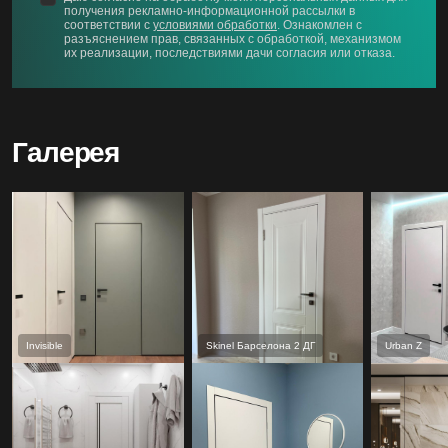
получения рекламно-информационной рассылки в
соответствии с
условиями обработки
. Ознакомлен с
разъяснением прав, связанных с обработкой, механизмом
их реализации, последствиями дачи согласия или отказа.
Галерея
Invisible
Skinel Барселона 2 ДГ
Urban Z