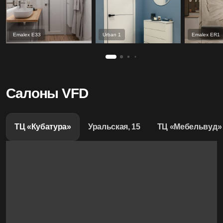
Emalex Е33
Urban 1
Emalex ER1
Салоны VFD
ТЦ «Кубатура»
Уральская, 15
ТЦ «Мебельвуд»