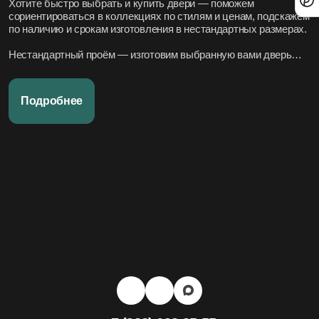
Хотите быстро выбрать и купить двери — поможем
сориентироваться в коллекциях по стилям и ценам, подскажем
по наличию и срокам изготовления в нестандартных размерах.
Нестандартный проём — изготовим выбранную вами дверь
под нужный размер.
Нужно вписать в конкретный стиль интерьера — подберём
Подробнее
подходящие модели по дизайн-проекту или по фото.
Переживаете за установку – организуем всё под ключ:
аккуратно и профессионально, сроки фиксируем в договоре.
Хотите, чтобы всё было легко и просто — наши дружелюбные
менеджеры всегда на связи. Вся переписка чётко фиксируется
в системе, поэтому мы всегда в курсе того, что вы обсуждали и
на чём остановились.