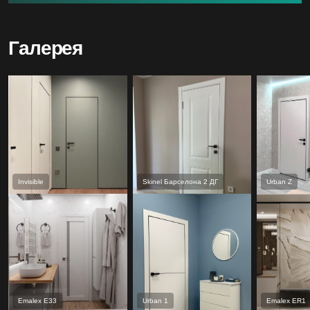
Галерея
Invisible
Skinel Барселона 2 ДГ
Urban Z
Emalex Е33
Urban 1
Emalex ER1