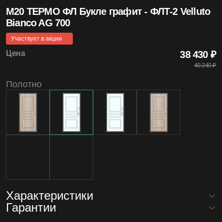
M20 ТЕРМО ФЛ Букле графит - ФЛТ-2 Velluto
4.99
Bianco AG 700
Средняя оценка на Яндекс Картах
Участвует в акции
Цена
38 430 ₽
40 240 ₽
20+
Полотно
Лет бренду
1200
Моделей дверей
Характеристики
Гарантии
Количество контуров уплотнения
3