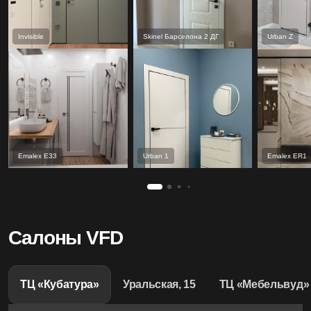
Invisible
Skinel Барселона 2 ДГ
Urban Z
Emalex Е33
Urban 1
Emalex ER1
Салоны VFD
ТЦ «Кубатура»
Уральская, 15
ТЦ «Мебельвуд»