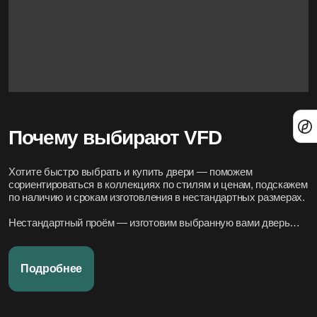
Почему выбирают VFD
Хотите быстро выбрать и купить двери — поможем
сориентироваться в коллекциях по стилям и ценам, подскажем
по наличию и срокам изготовления в нестандартных размерах.
Нестандартный проём — изготовим выбранную вами дверь
под нужный размер.
Нужно вписать в конкретный стиль интерьера — подберём
Подробнее
подходящие модели по дизайн-проекту или по фото.
Переживаете за установку – организуем всё под ключ:
аккуратно и профессионально, сроки фиксируем в договоре.