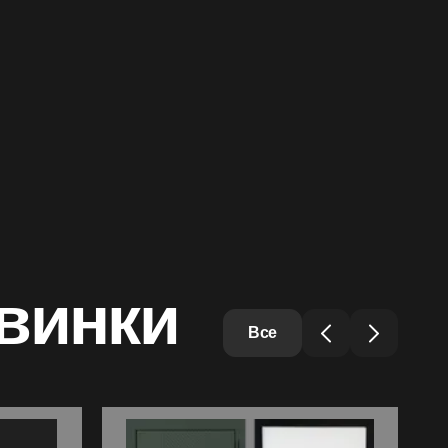
винки
Все