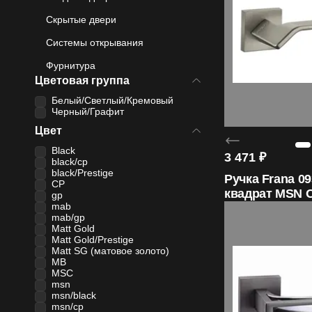
4.99
Скрытые двери
Средняя оценка на Яндекс Картах
Системы открывания
Фурнитура
Цветовая группа
20+
Белый/Светлый/Кремовый
Черный/Графит
Лет бренду
Цвет
Black
3 471
₽
black/cp
black/Prestige
Ручка Frana 09
1200
CP
квадрат MSN
gp
mab
Моделей дверей
mab/gp
Matt Gold
Matt Gold/Prestige
Matt SG (матовое золото)
MB
MSC
msn
msn/black
msn/cp