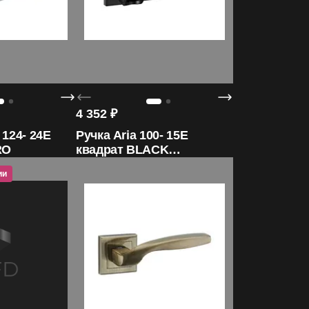
4 352
₽
 124- 24E
Ручка Aria 100- 15E
RO
квадрат BLACK
ORO&ORO
ии
 акции
Участвует в акции
Участв