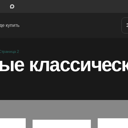
де купить
Межкомнатные двери
Страница 2
ные классичес
Входные двери
Скрытые двери
Системы открывания
Ручки
Фурнитура