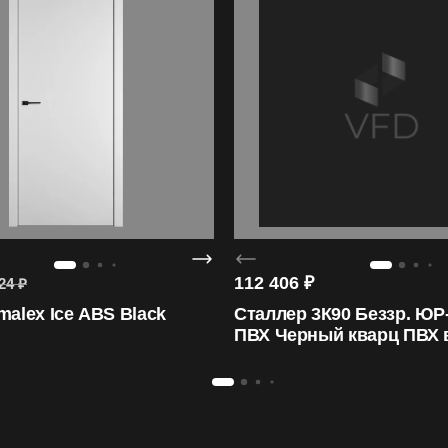
112 406
₽
24
₽
malex Ice ABS Black
Сталлер 3К90 Беззр. ЮР
ПВХ Черный кварц ПВХ 
сн.ZB Белый/ЮР-42 16м
Белый вы-т 60 верх вы-т
вы-т 60 справа ПВХ Эл. 
нижн.зам.Эл. зам. Fuaro 
зам. Б/Глаз Б/Ноч. сн.Ко