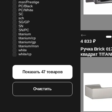
msn/Prestige
PC/Black
PC/White
SC
sch
SG/GP
SN
SN/PC
titanium
titanium/cp
4 833
₽
titanium/gp
titanium/msn
Ручка Brick 01
white
квадрат TITA
white/cp
ORO&ORO
Показать
47
товаров
Очистить