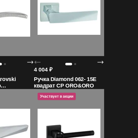
4 004
₽
rovski
Ручка Diamond 062- 15E
p
квадрат CP ORO&ORO
 бренда
Участвует в акции
Участвует 