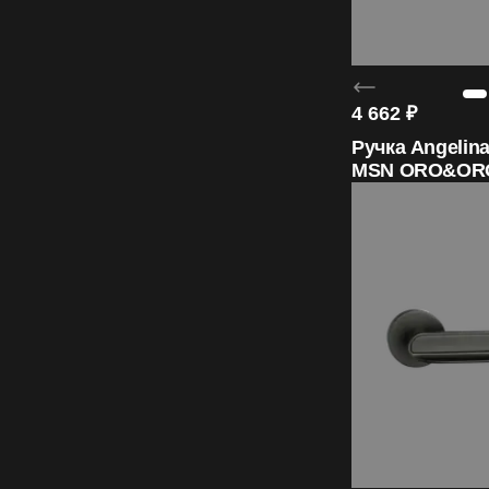
4 662
₽
Ручка Angelina
MSN ORO&OR