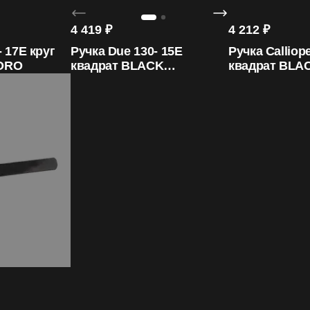
4 419
₽
4 212
₽
- 17E круг
Ручка Due 130- 15E
Ручка Calliop
ORO
квадрат BLACK
квадрат BLA
ORO&ORO
ORO&ORO