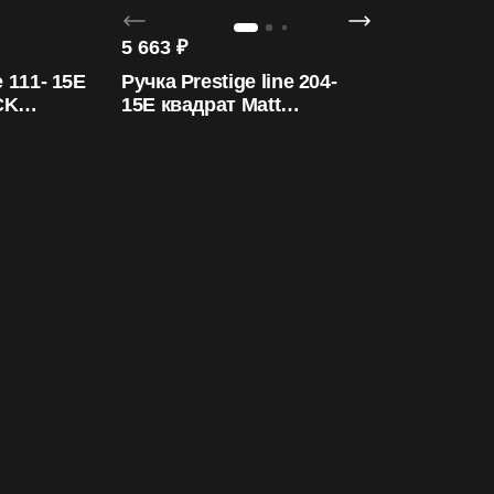
5 663
₽
e 111- 15E
Ручка Prestige line 204-
CK
15E квадрат Matt
Gold/Prestige ORO&ORO