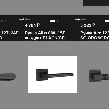
4 764
₽
5 181
₽
 127- 24E
Ручка Alba 068- 15E
Ручка Ace 123
O
квадрат BLACK/CP
SG ORO&OR
ORO&ORO