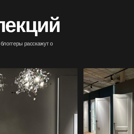
вн.Кор.Че�
лекций
блоггеры расскажут о