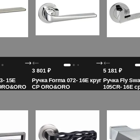
3 801
₽
5 181
₽
3- 15E
Ручка Forma 072- 16E круг
Ручка Fly Swa
 ORO&ORO
CP ORO&ORO
105CR- 16E c
итальянского
ORO&ORO