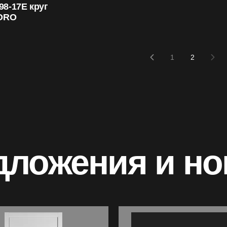
098-17E круг
ORO
1
2
дложения и но