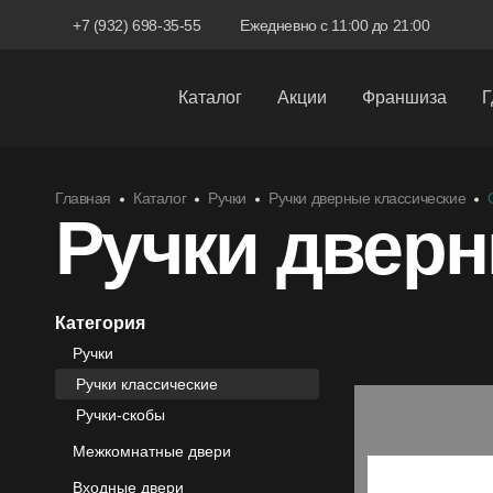
+7 (932) 698-35-55
Ежедневно с 11:00 до 21:00
Каталог
Акции
Франшиза
Г
Межкомнатные двери
Главная
Каталог
Ручки
Ручки дверные классические
Входные двери
Ручки двер
Скрытые двери
Системы открывания
Категория
Ручки
Ручки
Ручки классические
Фурнитура
Ручки-скобы
Межкомнатные двери
Входные двери