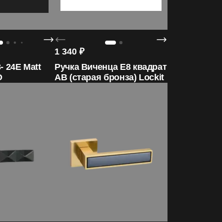
1 340
₽
- 24E Matt
Ручка Виченца E8 квадрат
O
AB (старая бронза) Lockit