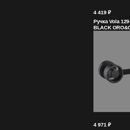
4 419
₽
Ручка Vola 129
BLACK ORO&
4 971
₽