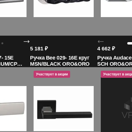
5 181
₽
4 662
₽
7- 15E
Ручка Bee 029- 16E круг
Ручка Audace
NIUM/CP
MSN/BLACK ORO&ORO
SCH ORO&O
Участвует в акции
Участвует в акц
Участвует в