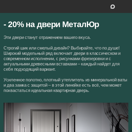
- 20% на двери МеталЮр
Эти двери станут отражением вашего вкуса.
Межкомнатные двери
Межкомнатн
Строгий шик или смелый дизайн? Выбирайте, что по душе!
Широкий модельный ряд включает двери в классическом и
Входные двери
современном исполнении, с рисунками фрезеровки и с
Входные дв
актуальными древесными вставками – каждый найдет для
Скрытые двери
себя подходящий вариант.
Скрытые дв
Усиленное полотно, плотный утеплитель из минеральной ваты
Системы открывания
и два замка с защитой – в этой линейке есть всё, чем может
Системы от
похвастаться идеальная квартирная дверь.
Ручки
Ручки
Фурнитура
Фурнитура