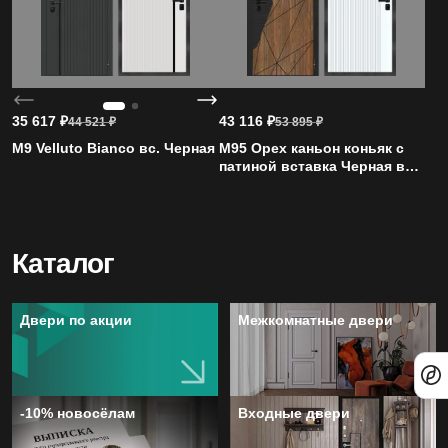
35 617
₽
43 116
₽
44 521
₽
53 895
₽
M9 Velluto Bianco вс. Черная
M95 Орех каньон коньяк с
патиной вставка Черная вн.
Velluto Bianco вставка Белая
Каталог
Двери по акции
Межкомнатные двери
-10% новосёлам
Входные двери