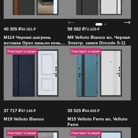
40 305
₽
58 582
₽
50 381
₽
73 228
₽
M114 Черная шагрень
M9 Velluto Bianco вс. Черная
вставка Орех каньон коньяк
Электр. замок Dircode S-11
вн. Velluto Bianco
Участвует в акции
Участвует в акции
37 717
₽
35 525
₽
47 146
₽
44 406
₽
M19 Velluto Bianco
M15 Velluto Ferro вс. Velluto
Ferro
Участвует в акции
Участвует в акции