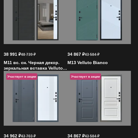
38 991
₽
34 867
₽
48 739
₽
43 584
₽
M11 вс. сн. Черная декор.
M13 Velluto Bianco
зеркальная вставка Velluto
Bianco
Участвует в акции
Участвует в акции
34 962
₽
34 867
₽
43 703
₽
43 584
₽