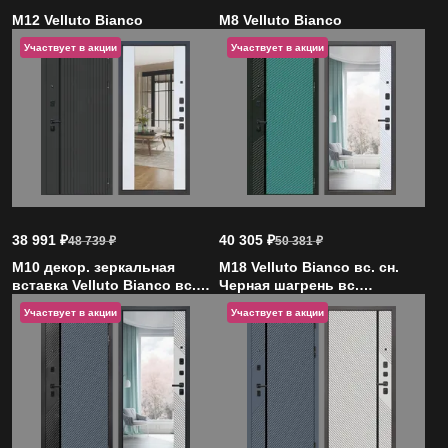
M12 Velluto Bianco
M8 Velluto Bianco
Участвует в акции
Участвует в акции
38 991
₽
40 305
₽
48 739
₽
50 381
₽
M10 декор. зеркальная
M18 Velluto Bianco вс. сн.
вставка Velluto Bianco вс.
Черная шагрень вс.
Черная
молдинга Черная
Участвует в акции
Участвует в акции