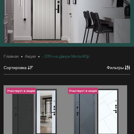
4.99
Средняя оценка на Яндекс Картах
20+
Лет бренду
Главная
Акции
- 20% на двери МеталЮр
Сортировка
Фильтры
1200
Моделей дверей
Участвует в акции
Участвует в акции