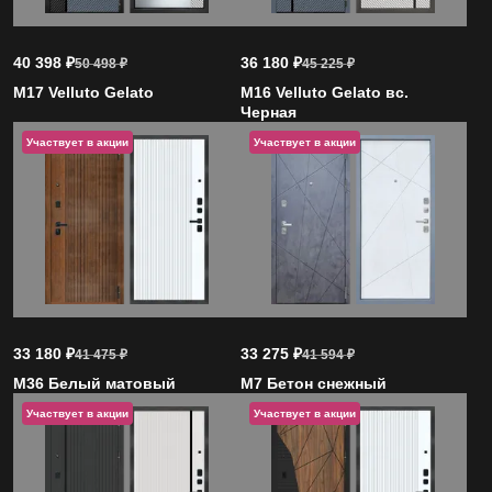
40 398
₽
36 180
₽
50 498
₽
45 225
₽
M17 Velluto Gelato
M16 Velluto Gelato вс.
Черная
Участвует в акции
Участвует в акции
33 180
₽
33 275
₽
41 475
₽
41 594
₽
M36 Белый матовый
M7 Бетон снежный
Участвует в акции
Участвует в акции
Участвует в акции