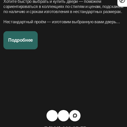
Хотите быстро выбрать и купить двери — поможем
сориентироваться в коллекциях по стилям и ценам, подскажем
по наличию и срокам изготовления в нестандартных размерах.
Нестандартный проём — изготовим выбранную вами дверь
под нужный размер.
Нужно вписать в конкретный стиль интерьера — подберём
Подробнее
подходящие модели по дизайн-проекту или по фото.
Переживаете за установку – организуем всё под ключ:
аккуратно и профессионально, сроки фиксируем в договоре.
Хотите, чтобы всё было легко и просто — наши дружелюбные
менеджеры всегда на связи. Вся переписка чётко фиксируется
в системе, поэтому мы всегда в курсе того, что вы обсуждали и
на чём остановились.