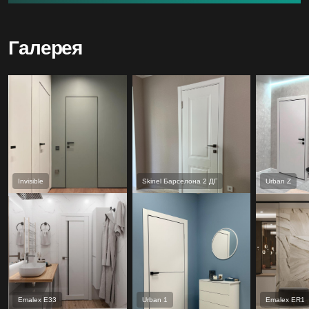
Галерея
Invisible
Skinel Барселона 2 ДГ
Urban Z
Emalex Е33
Urban 1
Emalex ER1