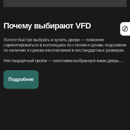
Почему выбирают VFD
Хотите быстро выбрать и купить двери — поможем
сориентироваться в коллекциях по стилям и ценам, подскажем
по наличию и срокам изготовления в нестандартных размерах.
Нестандартный проём — изготовим выбранную вами дверь
под нужный размер.
Нужно вписать в конкретный стиль интерьера — подберём
Подробнее
подходящие модели по дизайн-проекту или по фото.
Переживаете за установку – организуем всё под ключ:
аккуратно и профессионально, сроки фиксируем в договоре.
Хотите, чтобы всё было легко и просто — наши дружелюбные
менеджеры всегда на связи. Вся переписка чётко фиксируется
в системе, поэтому мы всегда в курсе того, что вы обсуждали и
на чём остановились.