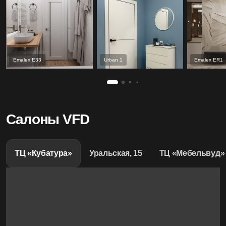
Emalex Е33
Urban 1
Emalex ER1
Салоны VFD
ТЦ «Кубатура»
Уральская, 15
ТЦ «Мебельвуд»