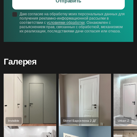
Отправить
Даю согласие на обработку моих персональных данных для
получения рекламно-информационной рассылки в
соответствии с
условиями обработки
. Ознакомлен с
разъяснением прав, связанных с обработкой, механизмом
их реализации, последствиями дачи согласия или отказа.
Галерея
Invisible
Skinel Барселона 2 ДГ
Urban Z