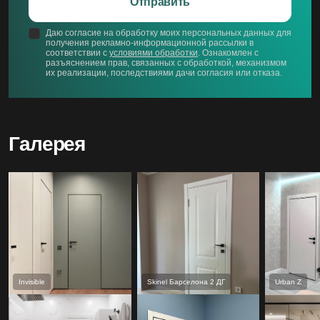
Отправить
Даю согласие на обработку моих персональных данных для
получения рекламно-информационной рассылки в
соответствии с
условиями обработки
. Ознакомлен с
разъяснением прав, связанных с обработкой, механизмом
их реализации, последствиями дачи согласия или отказа.
Галерея
Invisible
Skinel Барселона 2 ДГ
Urban Z