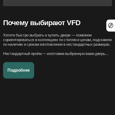
Почему выбирают VFD
Хотите быстро выбрать и купить двери — поможем
сориентироваться в коллекциях по стилям и ценам, подскажем
по наличию и срокам изготовления в нестандартных размерах.
Нестандартный проём — изготовим выбранную вами дверь
под нужный размер.
Нужно вписать в конкретный стиль интерьера — подберём
Подробнее
подходящие модели по дизайн-проекту или по фото.
Переживаете за установку – организуем всё под ключ:
аккуратно и профессионально, сроки фиксируем в договоре.
Хотите, чтобы всё было легко и просто — наши дружелюбные
менеджеры всегда на связи. Вся переписка чётко фиксируется
в системе, поэтому мы всегда в курсе того, что вы обсуждали и
на чём остановились.