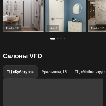
Emalex Е33
Urban 1
Emalex ER1
Салоны VFD
ТЦ «Кубатура»
Уральская, 15
ТЦ «Мебельвуд»