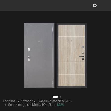
Межкомнатные двери
Межкомнатн
Входные двери
Входные дв
Скрытые двери
Скрытые дв
Системы открывания
Системы от
Ручки
Ручки
Фурнитура
Фурнитура
Главная
Каталог
Входные двери в СПБ
Двери входные МеталЮр 2K
M28