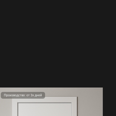
делия покупателем или третьими лицами;
м фурнитуры, не предусмотренной заводом-
эксплуатации дверей при температуре ниже или
м.
Производство: от 3х дней