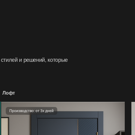
ремонта или изменения из
вызванные использование
изготовителем;
появившиеся вследствие 
выше установленных нор
 стилей и решений, которые
Лофт
Производство: от 3х дней