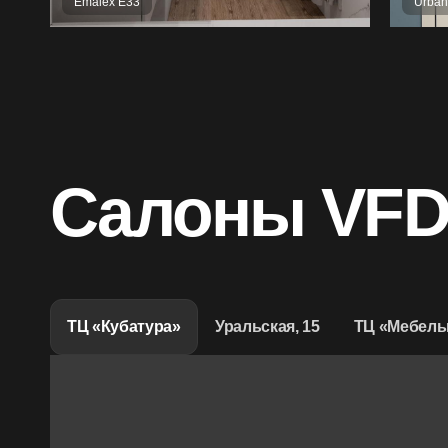
Emalex Е33
Urban
Салоны VF
ТЦ «Кубатура»
Уральская, 15
ТЦ «Мебель