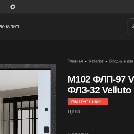
де купить
Межкомнатные двери
Главная
Каталог
Входные две
Входные двери
Скрытые двери
M102 ФЛП-97 Ve
ФЛЗ-32 Velluto
Системы открывания
Участвует в акции
Ручки
Цена
Фурнитура