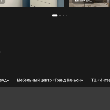
 1
Emalex ER1
D
вуд»
Мебельный центр «Гранд Каньон»
ТЦ «Инте