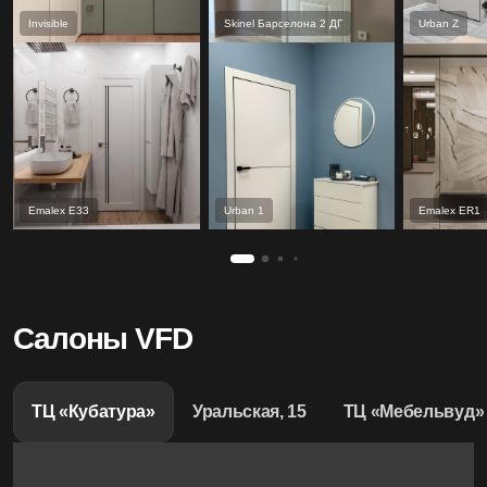
Invisible
Skinel Барселона 2 ДГ
Urban Z
Emalex Е33
Urban 1
Emalex ER1
Салоны VFD
ТЦ «Кубатура»
Уральская, 15
ТЦ «Мебельвуд»