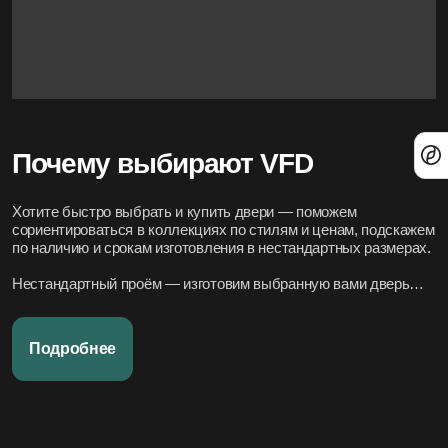
Почему выбирают VFD
Хотите быстро выбрать и купить двери — поможем
сориентироваться в коллекциях по стилям и ценам, подскажем
по наличию и срокам изготовления в нестандартных размерах.
Нестандартный проём — изготовим выбранную вами дверь
под нужный размер.
Нужно вписать в конкретный стиль интерьера — подберём
Подробнее
подходящие модели по дизайн-проекту или по фото.
Переживаете за установку – организуем всё под ключ:
аккуратно и профессионально, сроки фиксируем в договоре.
Хотите, чтобы всё было легко и просто — наши дружелюбные