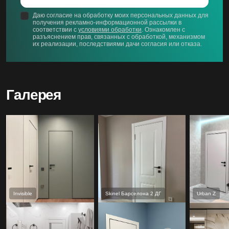
Даю согласие на обработку моих персональных данных для
получения рекламно-информационной рассылки в
соответствии с
условиями обработки
. Ознакомлен с
разъяснением прав, связанных с обработкой, механизмом
их реализации, последствиями дачи согласия или отказа.
Галерея
Invisible
Skinel Барселона 2 ДГ
Urban Z