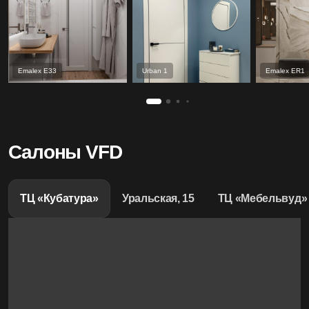
Emalex Е33
Urban 1
Emalex ER1
Салоны VFD
ТЦ «Кубатура»
Уральская, 15
ТЦ «Мебельвуд»