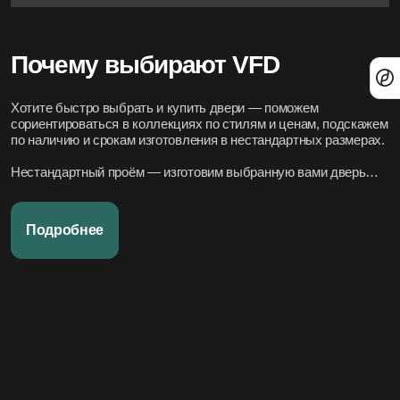
Почему выбирают VFD
Хотите быстро выбрать и купить двери — поможем
сориентироваться в коллекциях по стилям и ценам, подскажем
по наличию и срокам изготовления в нестандартных размерах.
Нестандартный проём — изготовим выбранную вами дверь
под нужный размер.
Нужно вписать в конкретный стиль интерьера — подберём
Подробнее
подходящие модели по дизайн-проекту или по фото.
Переживаете за установку – организуем всё под ключ:
аккуратно и профессионально, сроки фиксируем в договоре.
Хотите, чтобы всё было легко и просто — наши дружелюбные
менеджеры всегда на связи. Вся переписка чётко фиксируется
в системе, поэтому мы всегда в курсе того, что вы обсуждали и
на чём остановились.