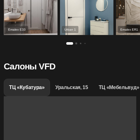
Emalex Е33
Urban 1
Emalex ER1
Салоны VFD
ТЦ «Кубатура»
Уральская, 15
ТЦ «Мебельвуд»