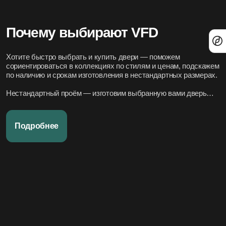
Почему выбирают VFD
Хотите быстро выбрать и купить двери — поможем
сориентироваться в коллекциях по стилям и ценам, подскажем
по наличию и срокам изготовления в нестандартных размерах.
Нестандартный проём — изготовим выбранную вами дверь
под нужный размер.
Нужно вписать в конкретный стиль интерьера — подберём
Подробнее
подходящие модели по дизайн-проекту или по фото.
Переживаете за установку – организуем всё под ключ:
аккуратно и профессионально, сроки фиксируем в договоре.
Хотите, чтобы всё было легко и просто — наши дружелюбные
менеджеры всегда на связи. Вся переписка чётко фиксируется
в системе, поэтому мы всегда в курсе того, что вы обсуждали и
на чём остановились.