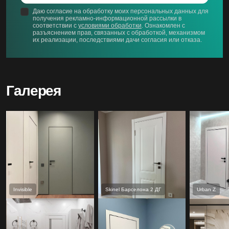
Даю согласие на обработку моих персональных данных для
получения рекламно-информационной рассылки в
соответствии с
условиями обработки
. Ознакомлен с
разъяснением прав, связанных с обработкой, механизмом
их реализации, последствиями дачи согласия или отказа.
Галерея
Invisible
Skinel Барселона 2 ДГ
Urban Z