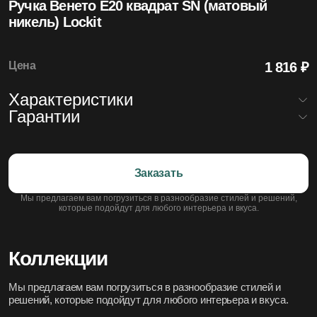
Ручка Венето E20 квадрат SN (матовый
4.99
никель) Lockit
Средняя оценка на Яндекс Картах
Цена
1 816 ₽
Характеристики
20+
Гарантии
Лет бренду
Материал
алюминий (AL)
Цвет
SN
На входные и межкомнатные двери — гарантия 12 месяцев.
Тип механизма
нажимная
Действует в следующих случаях:
Есть на складе
Да
Заказать
заводской брак, включая такие проявления, как вздутие,
Срок поставки
7
1200
рассыхание, искривление, следы клея, разнотон и другие
Мы предлагаем вам погрузиться в разнообразие стилей и решений,
Моделей дверей
которые подойдут для любого интерьера и вкуса.
дефекты, выявленные как при первичном осмотре, так и в
процессе эксплуатации;
деформация и повреждения, которые не вызваны
неправильной эксплуатацией и транспортировкой.
Коллекции
Не действует на дефекты:
Мы предлагаем вам погрузиться в разнообразие стилей и
возникшие из-за транспортировки, хранения, эксплуатации,
решений, которые подойдут для любого интерьера и вкуса.
монтажа, ремонта или изменения изделия покупателем или