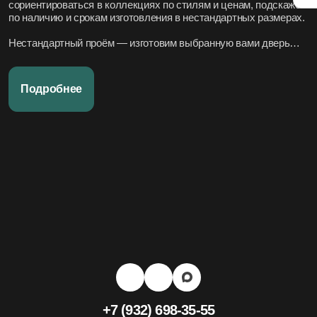
сориентироваться в коллекциях по стилям и ценам, подскажем
по наличию и срокам изготовления в нестандартных размерах.
Нестандартный проём — изготовим выбранную вами дверь
под нужный размер.
Нужно вписать в конкретный стиль интерьера — подберём
Подробнее
подходящие модели по дизайн-проекту или по фото.
Переживаете за установку – организуем всё под ключ:
аккуратно и профессионально, сроки фиксируем в договоре.
Хотите, чтобы всё было легко и просто — наши дружелюбные
менеджеры всегда на связи. Вся переписка чётко фиксируется
в системе, поэтому мы всегда в курсе того, что вы обсуждали и
на чём остановились.
+7 (932) 698-35-55