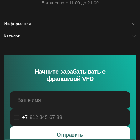
Ежедневно с 11:00 до 21:00
Информация
Главная
Каталог
Франшиза
Юридическая информация
Межкомнатные двери
Политика обработки файлов cookie
Входные двери
Политика обработки персональных данных
Скрытые двери
Системы открывания
Ручки
Фурнитура
Начните зарабатывать с
франшизой VFD
Ваше имя
+7
Россия
+7
Отправить