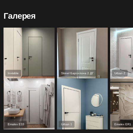
Галерея
Invisible
Skinel Барселона 2 ДГ
Urban Z
Emalex Е33
Urban 1
Emalex ER1