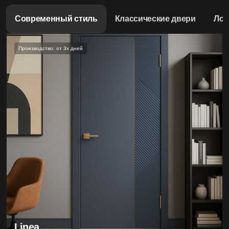
третьими лицами;
вызванные использованием фурнитуры, не
Современный стиль
Классические двери
Ло
предусмотренной заводом-изготовителем;
появившиеся вследствие эксплуатации дверей при
температуре ниже или выше установленных норм.
Производство: от 3х дней
Linea