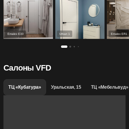
Emalex Е33
Urban 1
Emalex ER1
Салоны VFD
ТЦ «Кубатура»
Уральская, 15
ТЦ «Мебельвуд»