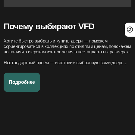
Почему выбирают VFD
Хотите быстро выбрать и купить двери — поможем
сориентироваться в коллекциях по стилям и ценам, подскажем
по наличию и срокам изготовления в нестандартных размерах.
Нестандартный проём — изготовим выбранную вами дверь
под нужный размер.
Нужно вписать в конкретный стиль интерьера — подберём
Подробнее
подходящие модели по дизайн-проекту или по фото.
Переживаете за установку – организуем всё под ключ:
аккуратно и профессионально, сроки фиксируем в договоре.
Хотите, чтобы всё было легко и просто — наши дружелюбные
менеджеры всегда на связи. Вся переписка чётко фиксируется
в системе, поэтому мы всегда в курсе того, что вы обсуждали и
на чём остановились.