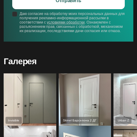
Отправить
Даю согласие на обработку моих персональных данных для
получения рекламно-информационной рассылки в
соответствии с
условиями обработки
. Ознакомлен с
разъяснением прав, связанных с обработкой, механизмом
их реализации, последствиями дачи согласия или отказа.
Галерея
Invisible
Skinel Барселона 2 ДГ
Urban Z