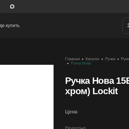
де купить
Межкомнатные двери
Главная
Каталог
Ручки
Ручк
Входные двери
Ручка Нова
Скрытые двери
Ручка Нова 15
Системы открывания
хром) Lockit
Ручки
Цена
Фурнитура
Полотно