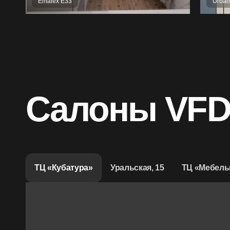
Emalex Е33
Urban
Салоны VF
ТЦ «Кубатура»
Уральская, 15
ТЦ «Мебель