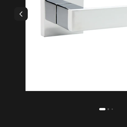
4.99
Средняя оценка на Яндекс Картах
20+
Лет бренду
1200
Моделей дверей