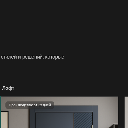
ремонта или изменения из
вызванные использование
изготовителем;
появившиеся вследствие 
выше установленных нор
 стилей и решений, которые
Лофт
Производство: от 3х дней