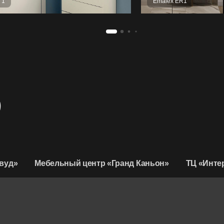
 1
Emalex ER1
D
вуд»
Мебельный центр «Гранд Каньон»
ТЦ «Инте