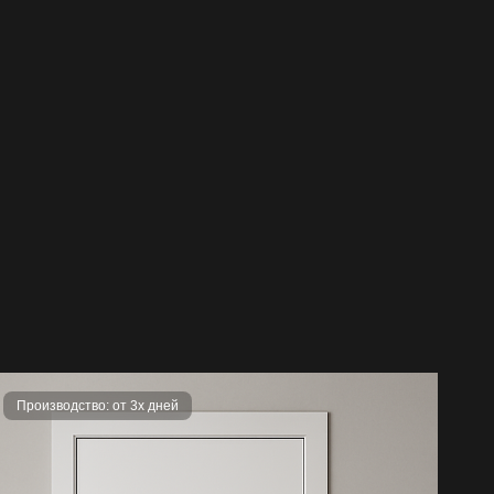
делия покупателем или третьими лицами;
м фурнитуры, не предусмотренной заводом-
эксплуатации дверей при температуре ниже или
м.
Производство: от 3х дней