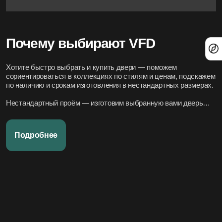
Почему выбирают VFD
Хотите быстро выбрать и купить двери — поможем
сориентироваться в коллекциях по стилям и ценам, подскажем
по наличию и срокам изготовления в нестандартных размерах.
Нестандартный проём — изготовим выбранную вами дверь
под нужный размер.
Нужно вписать в конкретный стиль интерьера — подберём
Подробнее
подходящие модели по дизайн-проекту или по фото.
Переживаете за установку – организуем всё под ключ:
аккуратно и профессионально, сроки фиксируем в договоре.
Хотите, чтобы всё было легко и просто — наши дружелюбные
менеджеры всегда на связи. Вся переписка чётко фиксируется
в системе, поэтому мы всегда в курсе того, что вы обсуждали и
на чём остановились.