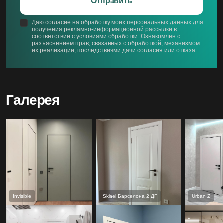
Отправить
Даю согласие на обработку моих персональных данных для
получения рекламно-информационной рассылки в
соответствии с
условиями обработки
. Ознакомлен с
разъяснением прав, связанных с обработкой, механизмом
их реализации, последствиями дачи согласия или отказа.
Галерея
Invisible
Skinel Барселона 2 ДГ
Urban Z