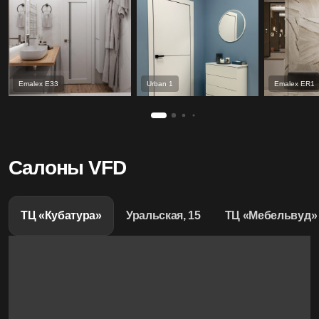
Emalex Е33
Urban 1
Emalex ER1
Салоны VFD
ТЦ «Кубатура»
Уральская, 15
ТЦ «Мебельвуд»