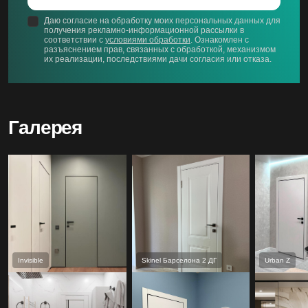
Даю согласие на обработку моих персональных данных для
получения рекламно-информационной рассылки в
соответствии с
условиями обработки
. Ознакомлен с
разъяснением прав, связанных с обработкой, механизмом
их реализации, последствиями дачи согласия или отказа.
Галерея
Invisible
Skinel Барселона 2 ДГ
Urban Z