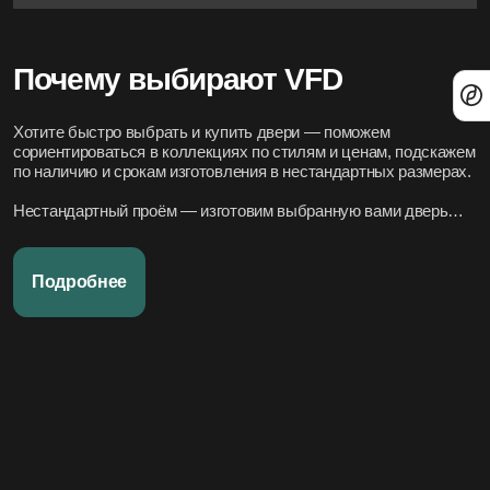
Почему выбирают VFD
Хотите быстро выбрать и купить двери — поможем
сориентироваться в коллекциях по стилям и ценам, подскажем
по наличию и срокам изготовления в нестандартных размерах.
Нестандартный проём — изготовим выбранную вами дверь
под нужный размер.
Нужно вписать в конкретный стиль интерьера — подберём
Подробнее
подходящие модели по дизайн-проекту или по фото.
Переживаете за установку – организуем всё под ключ:
аккуратно и профессионально, сроки фиксируем в договоре.
Хотите, чтобы всё было легко и просто — наши дружелюбные
менеджеры всегда на связи. Вся переписка чётко фиксируется
в системе, поэтому мы всегда в курсе того, что вы обсуждали и
на чём остановились.