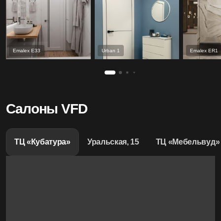
Emalex Е33
Urban 1
Emalex ER1
Салоны VFD
ТЦ «Кубатура»
Уральская, 15
ТЦ «Мебельвуд»