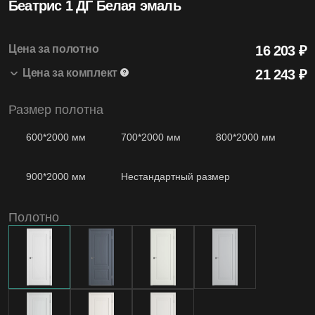
Беатрис 1 ДГ Белая эмаль
4.99
Средняя оценка на Яндекс Картах
Цена за полотно
16 203 ₽
Цена за комплект
21 243
₽
20+
Размер полотна
Беатрис 1 ДГ 800*2000 Белая эмаль
16 203 ₽
1 шт.
Лет бренду
Коробка Winter Modern т/скопич. Белая эмаль
3 195 ₽
2.5 шт.
600*2000 мм
700*2000 мм
800*2000 мм
Наличник Winter т/скопич. Белая эмаль
1 845 ₽
2.5 шт.
900*2000 мм
Нестандартный размер
1200
Моделей дверей
Полотно