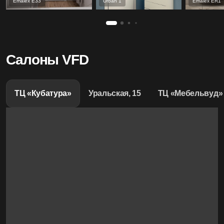
Emalex Е33
Urban 1
Emalex ER1
Салоны VFD
ТЦ «Кубатура»
Уральская, 15
ТЦ «Мебельвуд»