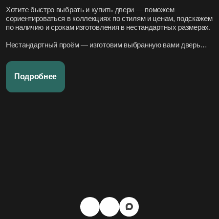
Хотите быстро выбрать и купить двери — поможем
сориентироваться в коллекциях по стилям и ценам, подскажем
по наличию и срокам изготовления в нестандартных размерах.
Нестандартный проём — изготовим выбранную вами дверь
под нужный размер.
Нужно вписать в конкретный стиль интерьера — подберём
Подробнее
подходящие модели по дизайн-проекту или по фото.
Переживаете за установку – организуем всё под ключ:
аккуратно и профессионально, сроки фиксируем в договоре.
Хотите, чтобы всё было легко и просто — наши дружелюбные
менеджеры всегда на связи. Вся переписка чётко фиксируется
в системе, поэтому мы всегда в курсе того, что вы обсуждали и
на чём остановились.