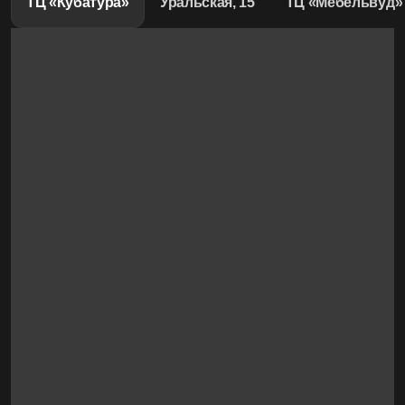
ТЦ «Кубатура»
Уральская, 15
ТЦ «Мебельвуд»