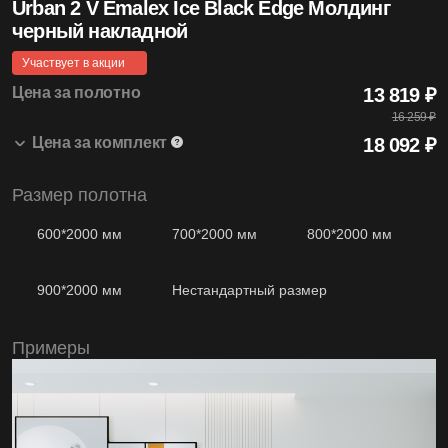
Urban 2 V Emalex Ice Black Edge Молдинг
4.99
черный накладной
Средняя оценка на Яндекс Картах
Участвует в акции
Цена за полотно
13 819 ₽
16 259 ₽
Цена за комплект
18 092
₽
20+
Лет бренду
Размер полотна
Urban 2 V 800*2000 Emalex Ice Black Edge
13 819 ₽
1 шт.
Молдинг черный накладной
16 259 ₽
600*2000 мм
700*2000 мм
800*2000 мм
Коробка Modern т/скопич. Emalex Ice
2 668 ₽
2.5 шт.
Наличник т/скопич. Emalex Ice
1 605 ₽
1200
2.5 шт.
900*2000 мм
Нестандартный размер
Моделей дверей
Примеры