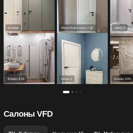
Invisible
Skinel Барселона 2 ДГ
Urban Z
Emalex Е33
Urban 1
Emalex ER1
Салоны VFD