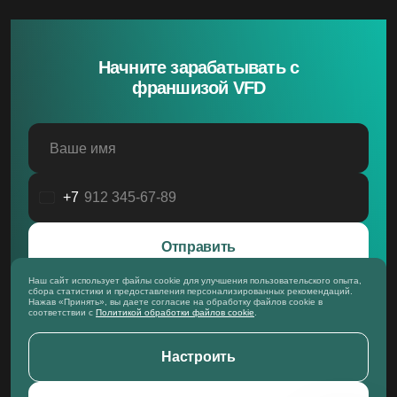
Политика обработки файлов cookie
Входные двери
Политика обработки персональных данных
Скрытые двери
Системы открывания
Ручки
Фурнитура
Начните зарабатывать с
франшизой VFD
Ваше имя
+7
Россия
+7
Отправить
Наш сайт использует файлы cookie для улучшения пользовательского опыта,
Даю согласие на обработку моих персональных данных для
сбора статистики и предоставления персонализированных рекомендаций.
получения рекламно-информационной рассылки в
Нажав «Принять», вы даете согласие на обработку файлов cookie в
соответствии с
условиями обработки
. Ознакомлен с
соответствии с
Политикой обработки файлов cookie
.
разъяснением прав, связанных с обработкой, механизмом их
реализации, последствиями дачи согласия или отказа.
Настроить