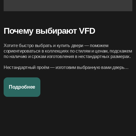
Почему выбирают VFD
Хотите быстро выбрать и купить двери — поможем
сориентироваться в коллекциях по стилям и ценам, подскажем
по наличию и срокам изготовления в нестандартных размерах.
Нестандартный проём — изготовим выбранную вами дверь
под нужный размер.
Нужно вписать в конкретный стиль интерьера — подберём
Подробнее
подходящие модели по дизайн-проекту или по фото.
Переживаете за установку – организуем всё под ключ:
аккуратно и профессионально, сроки фиксируем в договоре.
Хотите, чтобы всё было легко и просто — наши дружелюбные
менеджеры всегда на связи. Вся переписка чётко фиксируется
в системе, поэтому мы всегда в курсе того, что вы обсуждали и
на чём остановились.