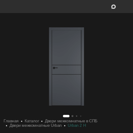
Межкомнатные двери
Межкомнатн
Входные двери
Входные дв
Скрытые двери
Скрытые дв
Системы открывания
Системы от
Ручки
Ручки
Фурнитура
Фурнитура
Главная
Каталог
Двери межкомнатные в СПБ
Двери межкомнатные Urban
Urban 2 H