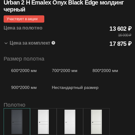
Urban 2 H Emalex Onyx Black Edge молдинг
4.99
черный
Средняя оценка на Яндекс Картах
Участвует в акции
Цена за полотно
13 602 ₽
16 000 ₽
Цена за комплект
17 875
₽
20+
Лет бренду
Размер полотна
Urban 2 H 800*2000 Emalex Onyx Black Edge
13 602 ₽
1 шт.
молдинг черный
16 000 ₽
600*2000 мм
700*2000 мм
800*2000 мм
Наличник т/скопич. Emalex Onyx
1 605 ₽
2.5 шт.
Коробка Modern т/скопич. Emalex Onyx
2 668 ₽
1200
2.5 шт.
900*2000 мм
Нестандартный размер
Моделей дверей
Полотно