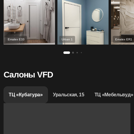
Emalex Е33
Urban 1
Emalex ER1
Салоны VFD
ТЦ «Кубатура»
Уральская, 15
ТЦ «Мебельвуд»