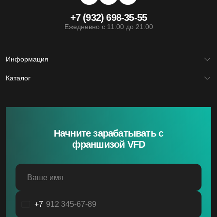
+7 (932) 698-35-55
Ежедневно с 11:00 до 21:00
Информация
Главная
Каталог
Франшиза
Юридическая информация
Межкомнатные двери
Политика обработки файлов cookie
Входные двери
Политика обработки персональных данных
Скрытые двери
Системы открывания
Ручки
Фурнитура
Начните зарабатывать с
франшизой VFD
Ваше имя
+7
Россия
+7