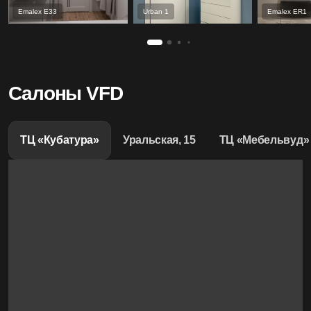
Emalex Е33
Urban 1
Emalex ER1
Салоны VFD
ТЦ «Кубатура»
Уральская, 15
ТЦ «Мебельвуд»