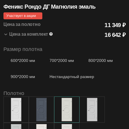
Феникс Рондо ДГ Магнолия эмаль
4.99
Средняя оценка на Яндекс Картах
Участвует в акции
Цена за полотно
11 349 ₽
Цена за комплект
16 642 ₽
20+
Размер полотна
Лет бренду
Феникс Рондо ДГ 800*2000 Магнолия эмаль
11 349 ₽
1 шт.
Наличник Winter т/скопич. Магнолия эмаль
1 940 ₽
2.5 шт.
600*2000 мм
700*2000 мм
800*2000 мм
Коробка Winter Modern т/скопич. Магнолия
3 353 ₽
2.5 шт.
эмаль
900*2000 мм
Нестандартный размер
1200
Моделей дверей
Полотно