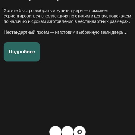
Хотите быстро выбрать и купить двери — поможем
сориентироваться в коллекциях по стилям и ценам, подскажем
по наличию и срокам изготовления в нестандартных размерах.
Нестандартный проём — изготовим выбранную вами дверь
под нужный размер.
Нужно вписать в конкретный стиль интерьера — подберём
Подробнее
подходящие модели по дизайн-проекту или по фото.
Переживаете за установку – организуем всё под ключ:
аккуратно и профессионально, сроки фиксируем в договоре.
Хотите, чтобы всё было легко и просто — наши дружелюбные
менеджеры всегда на связи. Вся переписка чётко фиксируется
в системе, поэтому мы всегда в курсе того, что вы обсуждали и
на чём остановились.