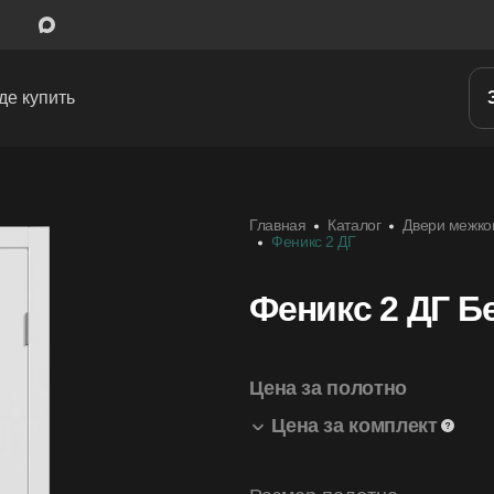
де купить
Межкомнатные двери
Главная
Каталог
Двери межко
Входные двери
Феникс 2 ДГ
Скрытые двери
Феникс 2 ДГ Б
Системы открывания
Ручки
Цена за полотно
Цена за комплект
Фурнитура
Феникс 2 ДГ 800*2000 Белая эма