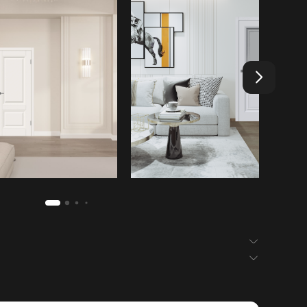
БЕЗ ЗАРЕЗКИ
сотовое
вери — гарантия 12 месяцев.
массив + МДФ
х: