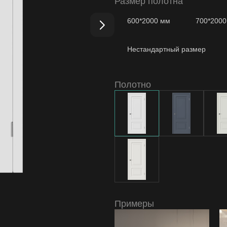
Размер полотна
Коробка Winter Modern т/скопич.
эмаль
600*2000 мм
700*200
Наличник Winter т/скопич. Белая
Нестандартный размер
Полотно
Примеры