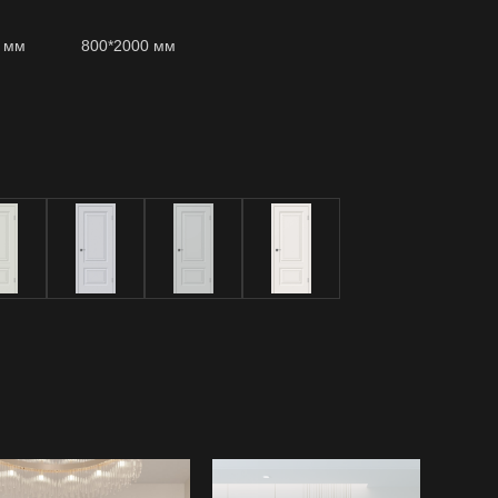
 Белая
3 195 ₽
2.5 шт.
0 мм
800*2000 мм
 эмаль
1 845 ₽
2.5 шт.