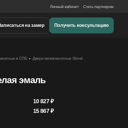
Личный кабинет
Стать партнером
Записаться на замер
Получить консультацию
мнатные в СПБ
Двери межкомнатные Skinel
елая эмаль
10 827 ₽
15 867
₽
ль
10 827 ₽
1 шт.