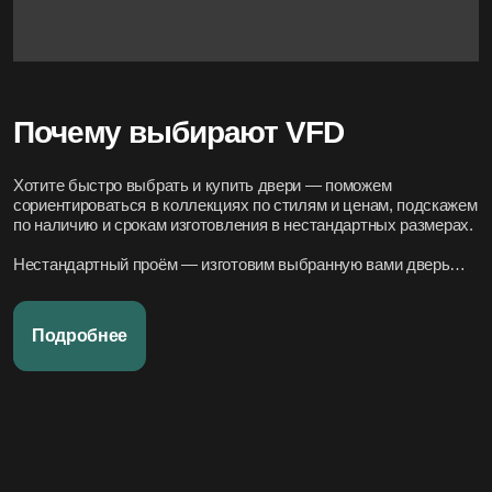
Почему выбирают VFD
Хотите быстро выбрать и купить двери — поможем
сориентироваться в коллекциях по стилям и ценам, подскажем
по наличию и срокам изготовления в нестандартных размерах.
Нестандартный проём — изготовим выбранную вами дверь
под нужный размер.
Нужно вписать в конкретный стиль интерьера — подберём
Подробнее
подходящие модели по дизайн-проекту или по фото.
Переживаете за установку – организуем всё под ключ:
аккуратно и профессионально, сроки фиксируем в договоре.
Хотите, чтобы всё было легко и просто — наши дружелюбные
менеджеры всегда на связи. Вся переписка чётко фиксируется
в системе, поэтому мы всегда в курсе того, что вы обсуждали и