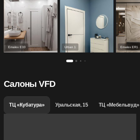
Emalex Е33
Urban 1
Emalex ER1
Салоны VFD
ТЦ «Кубатура»
Уральская, 15
ТЦ «Мебельвуд»