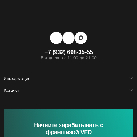
на чём остановились.
+7 (932) 698-35-55
Ежедневно с 11:00 до 21:00
Информация
Главная
Каталог
Франшиза
Юридическая информация
Межкомнатные двери
Политика обработки файлов cookie
Входные двери
Политика обработки персональных данных
Скрытые двери
Системы открывания
Ручки
Фурнитура
Начните зарабатывать с
франшизой VFD