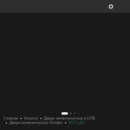
Межкомнатные двери
Межкомнатн
Входные двери
Входные дв
Скрытые двери
Скрытые дв
Системы открывания
Системы от
Ручки
Ручки
Фурнитура
Фурнитура
Главная
Каталог
Двери межкомнатные в СПБ
Двери межкомнатные Emalex
EST1 ДО