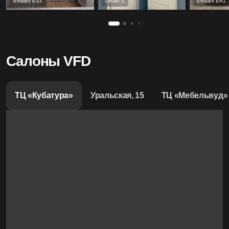
Emalex Е33
Urban 1
Emalex ER1
Салоны VFD
ТЦ «Кубатура»
Уральская, 15
ТЦ «Мебельвуд»