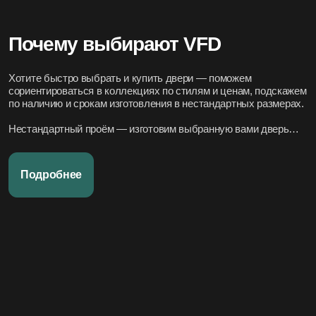
Почему выбирают VFD
Хотите быстро выбрать и купить двери — поможем
сориентироваться в коллекциях по стилям и ценам, подскажем
по наличию и срокам изготовления в нестандартных размерах.
Нестандартный проём — изготовим выбранную вами дверь
под нужный размер.
Нужно вписать в конкретный стиль интерьера — подберём
Подробнее
подходящие модели по дизайн-проекту или по фото.
Переживаете за установку – организуем всё под ключ:
аккуратно и профессионально, сроки фиксируем в договоре.
Хотите, чтобы всё было легко и просто — наши дружелюбные
менеджеры всегда на связи. Вся переписка чётко фиксируется
в системе, поэтому мы всегда в курсе того, что вы обсуждали и
на чём остановились.