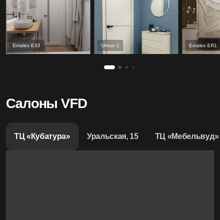
Emalex Е33
Urban 1
Emalex ER1
Салоны VFD
ТЦ «Кубатура»
Уральская, 15
ТЦ «Мебельвуд»