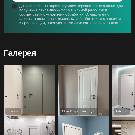
Даю согласие на обработку моих персональных данных для
получения рекламно-информационной рассылки в
соответствии с
условиями обработки
. Ознакомлен с
разъяснением прав, связанных с обработкой, механизмом
их реализации, последствиями дачи согласия или отказа.
Галерея
Invisible
Skinel Барселона 2 ДГ
Urban Z