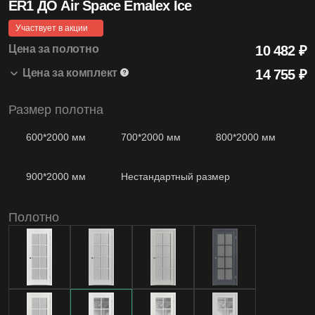
ER1 ДО Air Space Emalex Ice
4.99
Участвует в акции
Средняя оценка на Яндекс Картах
Цена за полотно
10 482 ₽
Цена за комплект
14 755 ₽
20+
Размер полотна
ER1 ДО Air Space 800*2000 Emalex Ice
10 482 ₽
1 шт.
Лет бренду
Коробка Modern т/скопич. Emalex Ice
2 668 ₽
2.5 шт.
600*2000 мм
700*2000 мм
800*2000 мм
Наличник т/скопич. Emalex Ice
1 605 ₽
2.5 шт.
900*2000 мм
Нестандартный размер
1200
Моделей дверей
Полотно