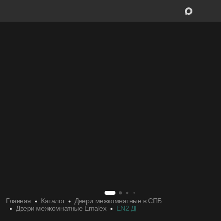
Межкомнатные двери
Межкомнатн
Входные двери
Входные дв
Скрытые двери
Скрытые дв
Системы открывания
Системы от
Ручки
Ручки
Фурнитура
Фурнитура
Главная
Каталог
Двери межкомнатные в СПБ
Двери межкомнатные Emalex
EN2 ДГ