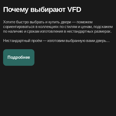
Почему выбирают VFD
Хотите быстро выбрать и купить двери — поможем
сориентироваться в коллекциях по стилям и ценам, подскажем
по наличию и срокам изготовления в нестандартных размерах.
Нестандартный проём — изготовим выбранную вами дверь
под нужный размер.
Нужно вписать в конкретный стиль интерьера — подберём
Подробнее
подходящие модели по дизайн-проекту или по фото.
Переживаете за установку – организуем всё под ключ:
аккуратно и профессионально, сроки фиксируем в договоре.
Хотите, чтобы всё было легко и просто — наши дружелюбные
менеджеры всегда на связи. Вся переписка чётко фиксируется
в системе, поэтому мы всегда в курсе того, что вы обсуждали и
на чём остановились.