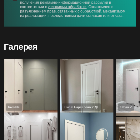
получения рекламно-информационной рассылки в
соответствии с
условиями обработки
. Ознакомлен с
разъяснением прав, связанных с обработкой, механизмом
их реализации, последствиями дачи согласия или отказа.
Галерея
Invisible
Skinel Барселона 2 ДГ
Urban Z