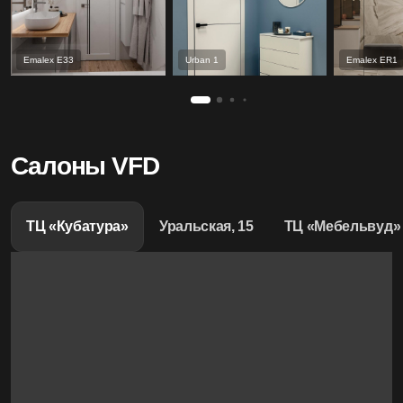
Emalex Е33
Urban 1
Emalex ER1
Салоны VFD
ТЦ «Кубатура»
Уральская, 15
ТЦ «Мебельвуд»