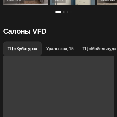
Emalex Е33
Urban 1
Emalex ER1
Салоны VFD
ТЦ «Кубатура»
Уральская, 15
ТЦ «Мебельвуд»