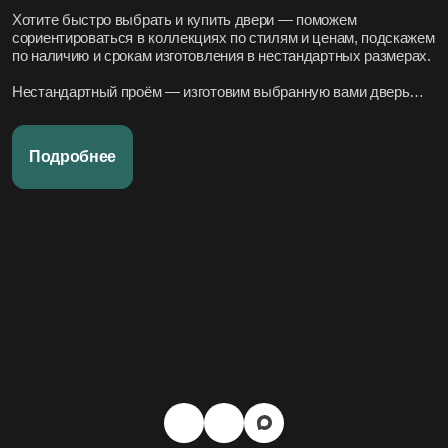
Хотите быстро выбрать и купить двери — поможем
сориентироваться в коллекциях по стилям и ценам, подскажем
по наличию и срокам изготовления в нестандартных размерах.
Нестандартный проём — изготовим выбранную вами дверь
под нужный размер.
Нужно вписать в конкретный стиль интерьера — подберём
Подробнее
подходящие модели по дизайн-проекту или по фото.
Переживаете за установку – организуем всё под ключ:
аккуратно и профессионально, сроки фиксируем в договоре.
Хотите, чтобы всё было легко и просто — наши дружелюбные
менеджеры всегда на связи. Вся переписка чётко фиксируется
в системе, поэтому мы всегда в курсе того, что вы обсуждали и
на чём остановились.