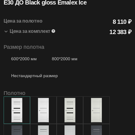
E30 ДО Black gloss Emalex Ice
4.99
Средняя оценка на Яндекс Картах
Цена за полотно
8 110 ₽
Цена за комплект
12 383
₽
20+
Размер полотна
E30 ДО Black gloss 800*2000 Emalex Ice
8 110 ₽
1 шт.
Лет бренду
Коробка Modern т/скопич. Emalex Ice
2 668 ₽
2.5 шт.
600*2000 мм
800*2000 мм
Наличник т/скопич. Emalex Ice
1 605 ₽
2.5 шт.
Нестандартный размер
1200
Моделей дверей
Полотно