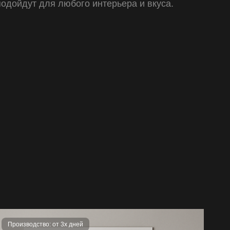
подойдут для любого интерьера и вкуса.
я, которые не вызваны неправильной
тировкой.
тировки, хранения, эксплуатации, монтажа,
делия покупателем или третьими лицами;
м фурнитуры, не предусмотренной заводом-
эксплуатации дверей при температуре ниже или
м.
Производство: от 3х дней