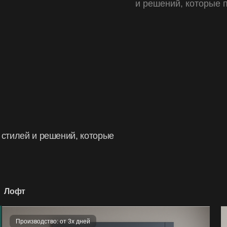
и решений, которые 
деформация и повреждени
эксплуатацией и транспор
Не действует на дефекты:
возникшие из-за транспор
ремонта или изменения из
вызванные использование
изготовителем;
появившиеся вследствие 
выше установленных нор
 стилей и решений, которые
Лофт
Производство: от 3х дней