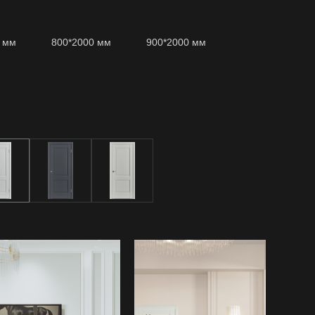
12 906 ₽
.
15 084 ₽
Steel
2 668 ₽
2.5 шт.
0 мм
800*2000 мм
900*2000 мм
1 605 ₽
2.5 шт.