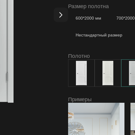
E2 ДГ 800*2000 Emalex Steel
1 шт
Размер полотна
Коробка Modern т/скопич. Emalex 
600*2000 мм
700*200
Наличник т/скопич. Emalex Steel
Нестандартный размер
Полотно
Примеры