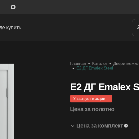
де купить
Межкомнатные двери
Главная
Каталог
Двери межко
Входные двери
E2 ДГ Emalex Steel
Скрытые двери
E2 ДГ Emalex S
Системы открывания
Участвует в акции
Ручки
Цена за полотно
Фурнитура
Цена за комплект