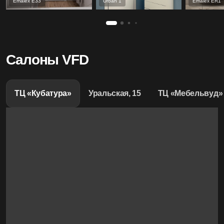
Emalex Е33
Urban 1
Emalex ER1
Салоны VFD
ТЦ «Кубатура»
Уральская, 15
ТЦ «Мебельвуд»