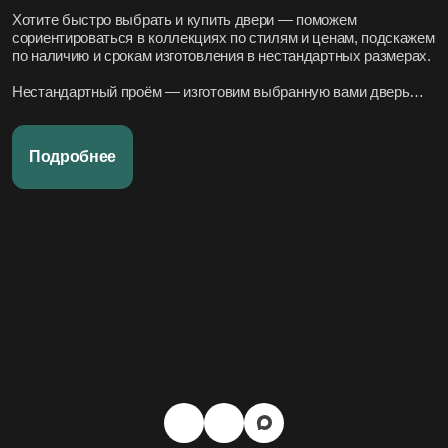
Хотите быстро выбрать и купить двери — поможем
сориентироваться в коллекциях по стилям и ценам, подскажем
по наличию и срокам изготовления в нестандартных размерах.
Нестандартный проём — изготовим выбранную вами дверь
под нужный размер.
Нужно вписать в конкретный стиль интерьера — подберём
Подробнее
подходящие модели по дизайн-проекту или по фото.
Переживаете за установку – организуем всё под ключ:
аккуратно и профессионально, сроки фиксируем в договоре.
Хотите, чтобы всё было легко и просто — наши дружелюбные
менеджеры всегда на связи. Вся переписка чётко фиксируется
в системе, поэтому мы всегда в курсе того, что вы обсуждали и
на чём остановились.