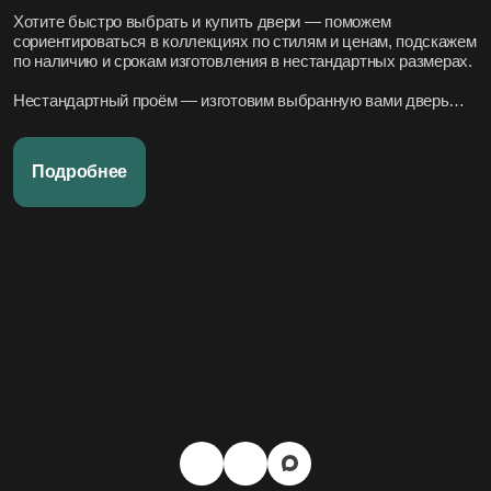
Хотите быстро выбрать и купить двери — поможем
сориентироваться в коллекциях по стилям и ценам, подскажем
по наличию и срокам изготовления в нестандартных размерах.
Нестандартный проём — изготовим выбранную вами дверь
под нужный размер.
Нужно вписать в конкретный стиль интерьера — подберём
Подробнее
подходящие модели по дизайн-проекту или по фото.
Переживаете за установку – организуем всё под ключ:
аккуратно и профессионально, сроки фиксируем в договоре.
Хотите, чтобы всё было легко и просто — наши дружелюбные
менеджеры всегда на связи. Вся переписка чётко фиксируется
в системе, поэтому мы всегда в курсе того, что вы обсуждали и
на чём остановились.