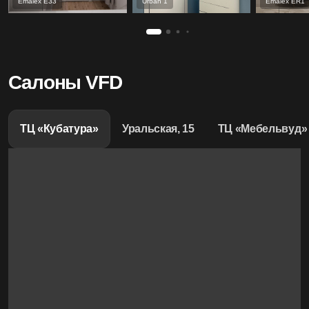
Emalex Е33
Urban 1
Emalex ER1
Салоны VFD
ТЦ «Кубатура»
Уральская, 15
ТЦ «Мебельвуд»