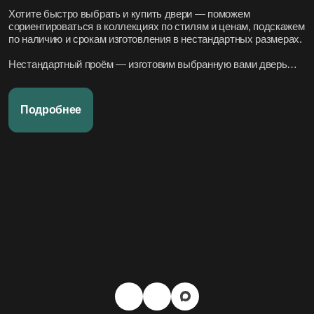
Хотите быстро выбрать и купить двери — поможем
сориентироваться в коллекциях по стилям и ценам, подскажем
по наличию и срокам изготовления в нестандартных размерах.
Нестандартный проём — изготовим выбранную вами дверь
под нужный размер.
Нужно вписать в конкретный стиль интерьера — подберём
Подробнее
подходящие модели по дизайн-проекту или по фото.
Переживаете за установку – организуем всё под ключ:
аккуратно и профессионально, сроки фиксируем в договоре.
Хотите, чтобы всё было легко и просто — наши дружелюбные
менеджеры всегда на связи. Вся переписка чётко фиксируется
в системе, поэтому мы всегда в курсе того, что вы обсуждали и
на чём остановились.