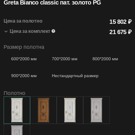
Greta Bianco classic пат. золото PG
4.99
Средняя оценка на Яндекс Картах
Цена за полотно
15 802 ₽
Цена за комплект
21 675
₽
20+
Размер полотна
Greta 800*2000 Bianco classic пат. золото PG
15 802 ₽
1 шт.
Лет бренду
Коробка Antique т/скопич. Bianco Classic
3 993 ₽
2.5 шт.
600*2000 мм
700*2000 мм
800*2000 мм
Наличник Antique т/скопич. Bianco Classic
1 880 ₽
2.5 шт.
900*2000 мм
Нестандартный размер
1200
Моделей дверей
Полотно