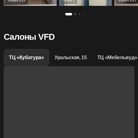
Emalex Е33
Urban 1
Emalex ER1
Салоны VFD
ТЦ «Кубатура»
Уральская, 15
ТЦ «Мебельвуд»