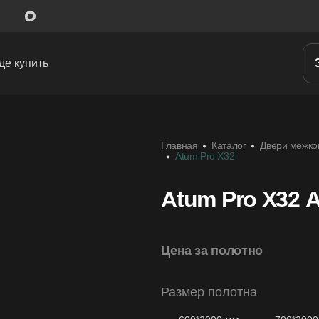
де купить
Межкомнатные двери
Главная
Каталог
Двери межко
Входные двери
Atum Pro Х32
Скрытые двери
Atum Pro Х32 A
Системы открывания
Ручки
Цена за полотно
Фурнитура
Размер полотна