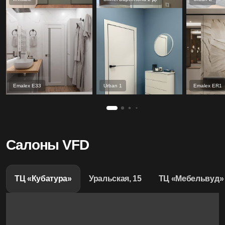
Emalex Е33
Urban 1
Emalex ER1
Салоны VFD
ТЦ «Кубатура»
Уральская, 15
ТЦ «Мебельвуд»