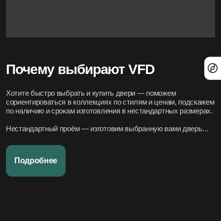
Почему выбирают VFD
Хотите быстро выбрать и купить двери — поможем
сориентироваться в коллекциях по стилям и ценам, подскажем
по наличию и срокам изготовления в нестандартных размерах.
Нестандартный проём — изготовим выбранную вами дверь
под нужный размер.
Нужно вписать в конкретный стиль интерьера — подберём
Подробнее
подходящие модели по дизайн-проекту или по фото.
Переживаете за установку – организуем всё под ключ:
аккуратно и профессионально, сроки фиксируем в договоре.
Хотите, чтобы всё было легко и просто — наши дружелюбные
менеджеры всегда на связи. Вся переписка чётко фиксируется