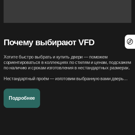
Почему выбирают VFD
Хотите быстро выбрать и купить двери — поможем
сориентироваться в коллекциях по стилям и ценам, подскажем
по наличию и срокам изготовления в нестандартных размерах.
Нестандартный проём — изготовим выбранную вами дверь
под нужный размер.
Нужно вписать в конкретный стиль интерьера — подберём
Подробнее
подходящие модели по дизайн-проекту или по фото.
Переживаете за установку – организуем всё под ключ:
аккуратно и профессионально, сроки фиксируем в договоре.
Хотите, чтобы всё было легко и просто — наши дружелюбные
менеджеры всегда на связи. Вся переписка чётко фиксируется