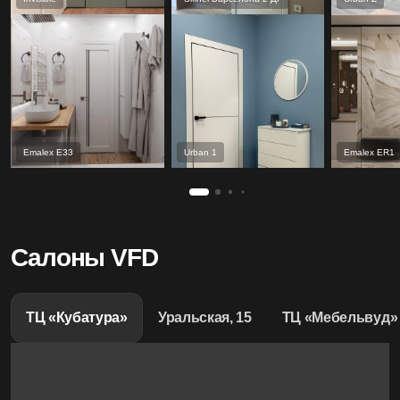
Emalex Е33
Urban 1
Emalex ER1
Салоны VFD
ТЦ «Кубатура»
Уральская, 15
ТЦ «Мебельвуд»