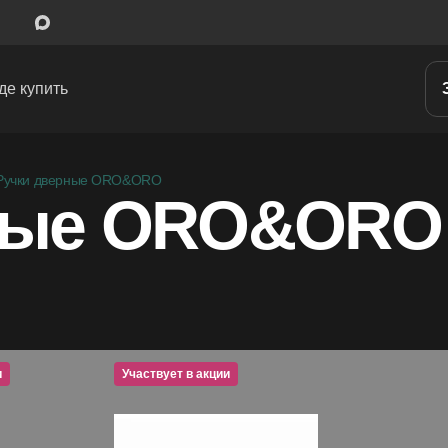
де купить
Межкомнатные двери
Ручки дверные ORO&ORO
рные ORO&OR
Входные двери
Скрытые двери
Системы открывания
Ручки
и
Участвует в акции
Участвует в акции
Участвует в
Участву
Фурнитура