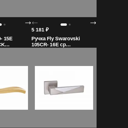
5 181
₽
- 15E
Ручка Fly Swarovski
CK
105CR- 16E cp
итальянского бренда
ORO&ORO