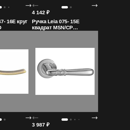
4 142
₽
47- 16E круг
Ручка Leia 075- 15E
O
квадрат MSN/CP
ORO&ORO
3 987
₽