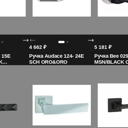
4 662
₽
5 181
₽
- 15E
Ручка Audace 124- 24E
Ручка Bee 029
K
SCH ORO&ORO
MSN/BLACK