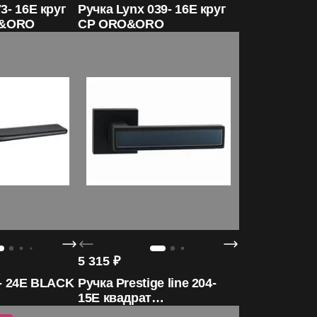
3- 16E круг
Ручка Lynx 039- 16E круг
O&ORO
CP ORO&ORO
5 315
₽
5- 24E BLACK
Ручка Prestige line 204-
15E квадрат
BLACK/Prestige