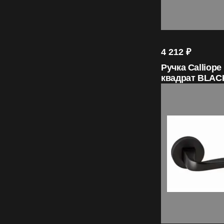
4 212
₽
Ручка Calliope
квадрат BLAC
ORO&ORO