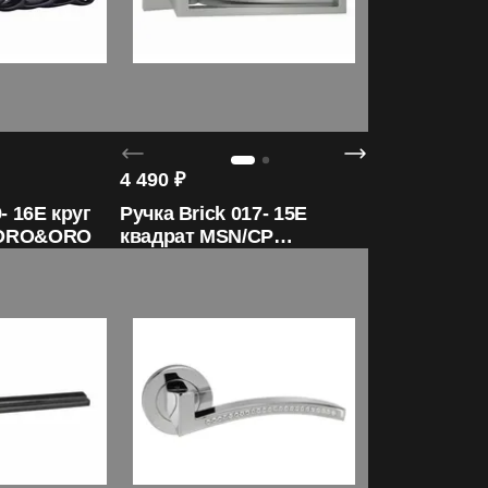
4 490
₽
- 16E круг
Ручка Brick 017- 15E
 ORO&ORO
квадрат MSN/CP
ORO&ORO