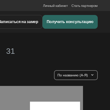
Личный кабинет
Стать партнером
Записаться на замер
Получить консультацию
O
31
По названию (А-Я)
 акции
ет в акции
Участвует в акции