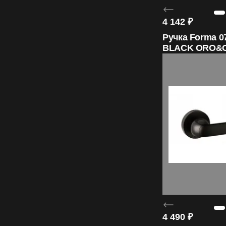
4 142
₽
Ручка Forma 07
BLACK ORO&
4 490
₽