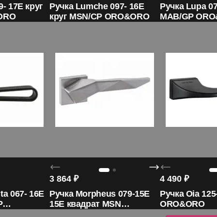
9- 17E круг
Ручка Lumche 097- 16E
Ручка Lupa 07
ORO
круг MSN/CP ORO&ORO
MAB/GP OR
3 864
₽
4 490
₽
ta 067- 16E
Ручка Morpheus 079-15E
Ручка Oia 12
P
15E квадрат MSN
ORO&ORO
ORO&ORO