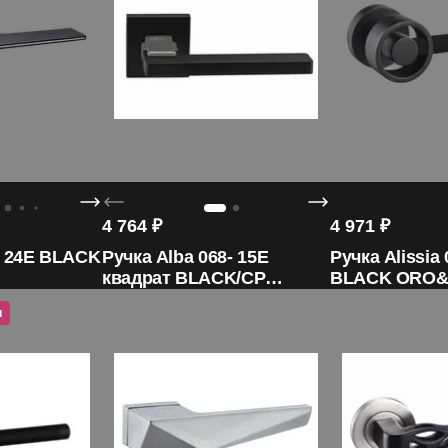
4 764
₽
4 971
₽
- 24E BLACK
Ручка Alba 068- 15E
Ручка Alissia
квадрат BLACK/CP
BLACK ORO
ORO&ORO
и
Участвует в акции