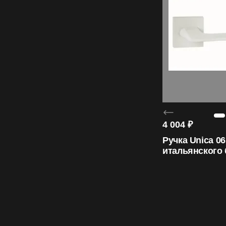
4 004
₽
Ручка Unica 06
итальянского
ORO&ORO