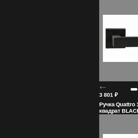
3 801
₽
Ручка Quattro 
квадрат BLAC
ORO&ORO