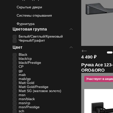
4.99
Скрытые двери
Средняя оценка на Яндекс Картах
Системы открывания
Фурнитура
Цветовая группа
20+
Белый/Светлый/Кремовый
Черный/Графит
Лет бренду
Цвет
Black
4 490
₽
black/cp
black/Prestige
Ручка Ace 123
1200
CP
ORO&ORO
gp
mab
Моделей дверей
mab/gp
Участвует в акци
Matt Gold
Matt Gold/Prestige
Matt SG (матовое золото)
msn
msn/black
msn/cp
msn/Prestige
sch