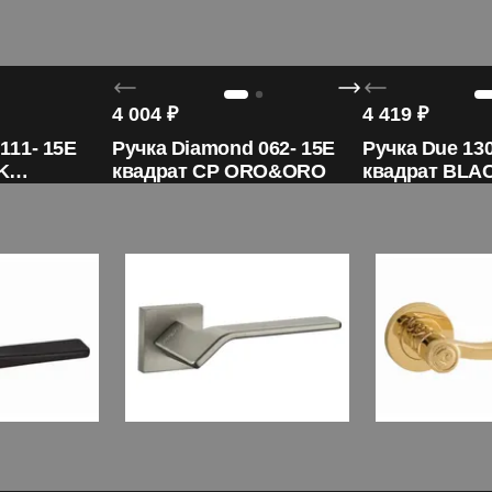
4 004
₽
4 419
₽
 111- 15E
Ручка Diamond 062- 15E
Ручка Due 130
K
квадрат CP ORO&ORO
квадрат BLA
ORO&ORO