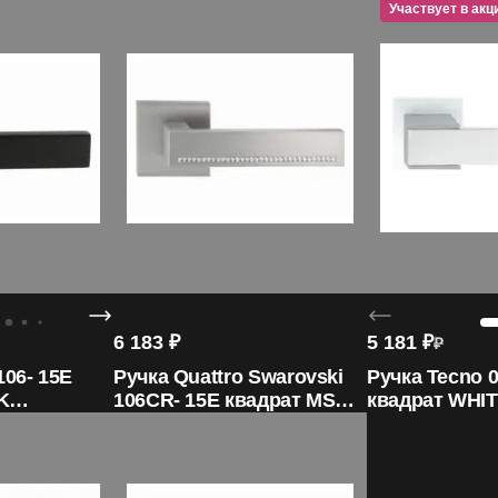
Участвует в акц
6 183
₽
5 181
₽
₽
106- 15E
Ручка Quattro Swarovski
Ручка Tecno 0
K
106CR- 15E квадрат MSN
квадрат WHI
ORO&ORO
ORO&ORO