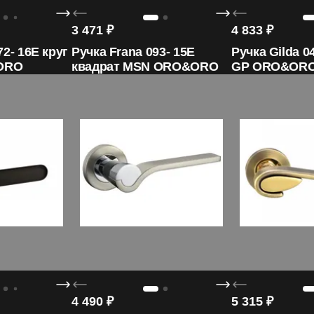
3 471
₽
4 833
₽
2- 16E круг
Ручка Frana 093- 15E
Ручка Gilda 0
ORO
квадрат MSN ORO&ORO
GP ORO&OR
4 490
₽
5 315
₽