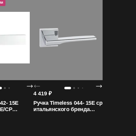
ии
Участвует в акции
Участв
ORO&ORO
4 419
₽
42- 15E
Ручка Timeless 044- 15E cp
TE/CP
итальянского бренда
ORO&ORO