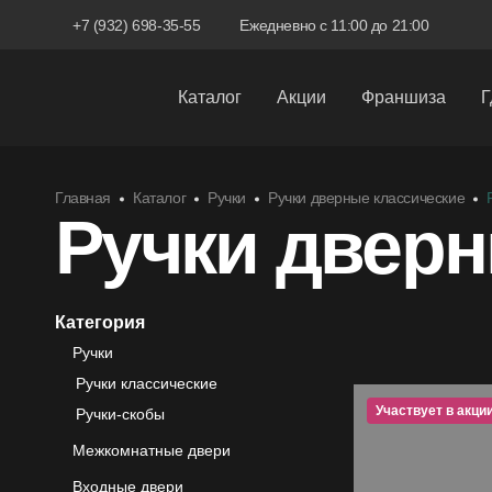
+7 (932) 698-35-55
Ежедневно с 11:00 до 21:00
Каталог
Акции
Франшиза
Г
Межкомнатные двери
Главная
Каталог
Ручки
Ручки дверные классические
Входные двери
Ручки две
Скрытые двери
Системы открывания
Категория
Ручки
Ручки
Ручки классические
Фурнитура
Участвует в акци
Ручки-скобы
Межкомнатные двери
Входные двери