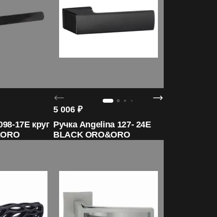
5 006
₽
 098-17E круг
Ручка Angelina 127- 24E
&ORO
BLACK ORO&ORO