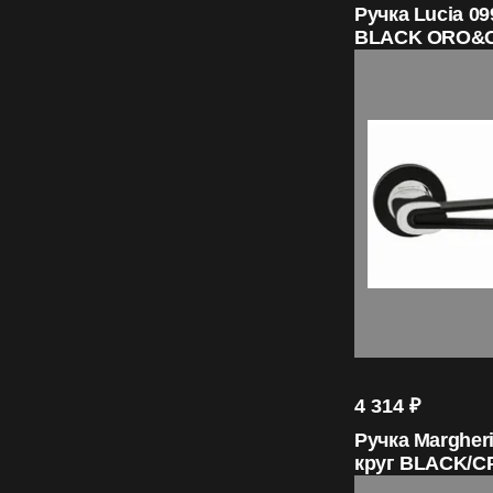
Ручка Lucia 09
BLACK ORO&
4 314
₽
Ручка Margheri
круг BLACK/C
ORO&ORO