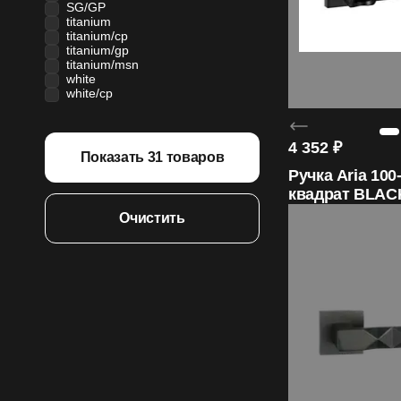
SG/GP
titanium
titanium/cp
titanium/gp
titanium/msn
white
white/cp
4 352
₽
Показать
31
товаров
Ручка Aria 100
квадрат BLAC
ORO&ORO
Очистить