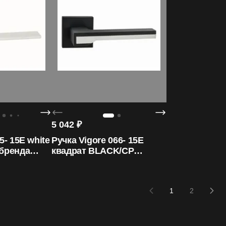
5 042
₽
5- 15E white
Ручка Vigore 066- 15E
 бренда
квадрат BLACK/CP
ORO&ORO
1
2